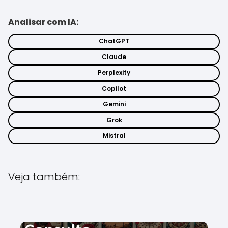
Analisar com IA:
ChatGPT
Claude
Perplexity
Copilot
Gemini
Grok
Mistral
Veja também: