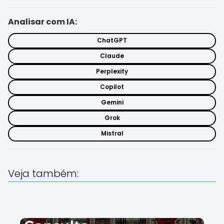
Analisar com IA:
ChatGPT
Claude
Perplexity
Copilot
Gemini
Grok
Mistral
Veja também: