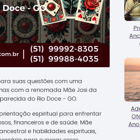
Pr
Anc
para suas questões com uma
anas com a renomada Mãe Josi da
parecida do Rio Doce - GO.
Ade
rientação espiritual para enfrentar
Of
sos, financeiros e de saúde. Mãe
Ano 
ncestral e habilidades espirituais,
cessária para superar esses