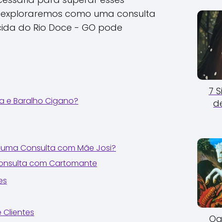
o, exploraremos como uma consulta
ida do Rio Doce - GO pode
7 
a e Baralho Cigano?
d
uma Consulta com Mãe Josi?
Consulta com Cartomante
es
 Clientes
Og