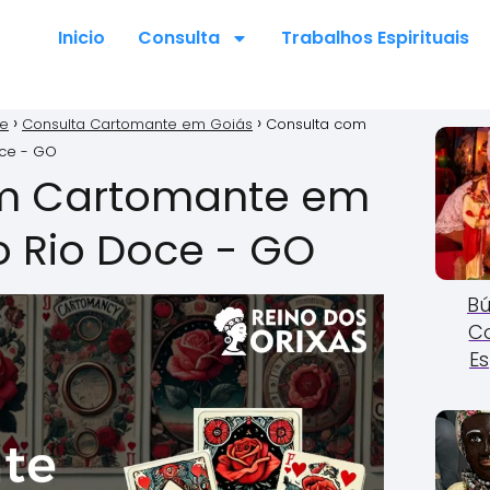
Inicio
Consulta
Trabalhos Espirituais
te
Consulta Cartomante em Goiás
Consulta com
ce - GO
m Cartomante em
 Rio Doce - GO
Bú
C
Es