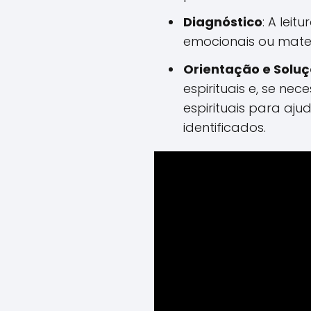
Diagnóstico
: A leit
emocionais ou mater
Orientação e Solu
espirituais e, se nec
espirituais para aju
identificados.