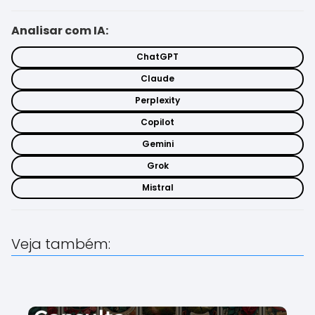
Analisar com IA:
ChatGPT
Claude
Perplexity
Copilot
Gemini
Grok
Mistral
Veja também: