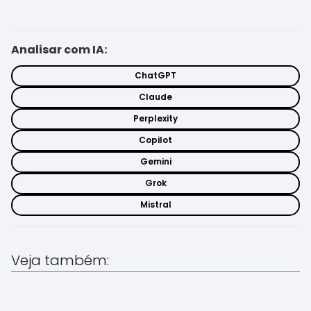
Analisar com IA:
ChatGPT
Claude
Perplexity
Copilot
Gemini
Grok
Mistral
Veja também: