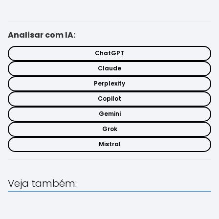
Analisar com IA:
ChatGPT
Claude
Perplexity
Copilot
Gemini
Grok
Mistral
Veja também: