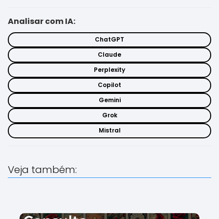
Analisar com IA:
ChatGPT
Claude
Perplexity
Copilot
Gemini
Grok
Mistral
Veja também: